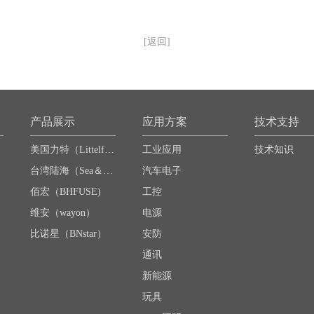
[返回]
产品展示
应用方案
技术支持
美国力特（Littelfuse）
工业应用
技术知识
台湾陆海（Sea＆Land）
汽车电子
佰宏（BHFUSE)
工控
维安（wayon）
电源
比诺星（BNstar）
安防
通讯
新能源
玩具