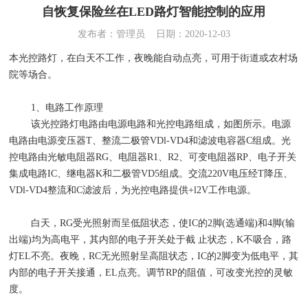
自恢复保险丝在LED路灯智能控制的应用
发布者：管理员 日期：2020-12-03
本光控路灯，在白天不工作，夜晚能自动点亮，可用于街道或农村场
院等场合。
1、电路工作原理
该光控路灯电路由电源电路和光控电路组成，如图所示。电源
电路由电源变压器T、整流二极管VDl-VD4和滤波电容器C组成。光
控电路由光敏电阻器RG、电阻器R1、R2、可变电阻器RP、电子开关
集成电路IC、继电器K和二极管VD5组成。交流220V电压经T降压、
VDl-VD4整流和C滤波后，为光控电路提供+l2V工作电源。
白天，RG受光照射而呈低阻状态，使IC的2脚(选通端)和4脚(输
出端)均为高电平，其内部的电子开关处于截 止状态，K不吸合，路
灯EL不亮。夜晚，RC无光照射呈高阻状态，IC的2脚变为低电平，其
内部的电子开关接通，EL点亮。调节RP的阻值，可改变光控的灵敏
度。